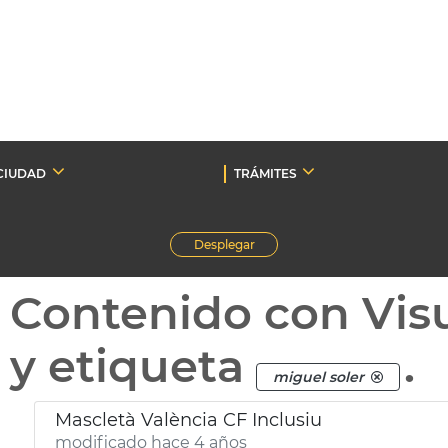
CIUDAD
TRÁMITES
Desplegar
Contenido con Vis
y etiqueta
.
miguel soler
Mascletà València CF Inclusiu
modificado hace 4 años