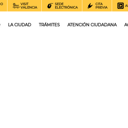
NO
VISIT
SEDE
CITA
A
VALENCIA
ELECTRÓNICA
PREVIA
O
LA CIUDAD
TRÁMITES
ATENCIÓN CIUDADANA
A