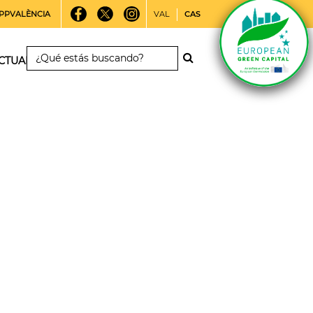
PPVALÈNCIA
VAL
CAS
CTUALIDAD