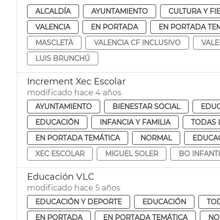
ALCALDÍA
AYUNTAMIENTO
CULTURA Y FI
VALENCIA
EN PORTADA
EN PORTADA TE
MASCLETÀ
VALENCIA CF INCLUSIVO
VALE
LUIS BRUNCHÚ
Increment Xec Escolar
modificado hace 4 años
AYUNTAMIENTO
BIENESTAR SOCIAL
EDUC
EDUCACIÓN
INFANCIA Y FAMILIA
TODAS 
EN PORTADA TEMÁTICA
NORMAL
EDUCAC
XEC ESCOLAR
MIGUEL SOLER
BO INFANTI
Educación VLC
modificado hace 5 años
EDUCACIÓN Y DEPORTE
EDUCACIÓN
TOD
EN PORTADA
EN PORTADA TEMÁTICA
NO