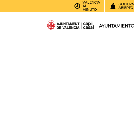
VALENCIA
GOBIER
AL
ABIERTO
MINUTO
AYUNTAMIENT