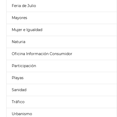
Feria de Julio
Mayores
Mujer e Igualdad
Naturia
Oficina Información Consumidor
Participación
Playas
Sanidad
Tráfico
Urbanismo