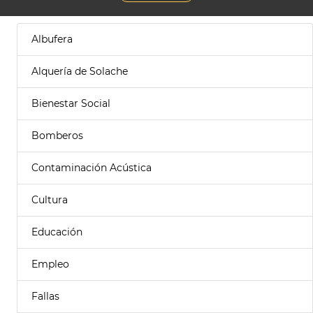
Albufera
Alquería de Solache
Bienestar Social
Bomberos
Contaminación Acústica
Cultura
Educación
Empleo
Fallas