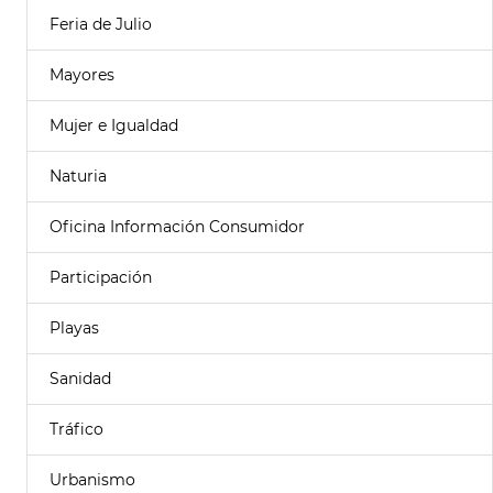
Feria de Julio
Mayores
Mujer e Igualdad
Naturia
Oficina Información Consumidor
Participación
Playas
Sanidad
Tráfico
Urbanismo