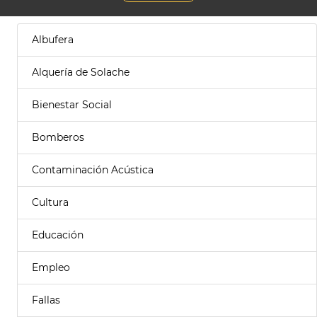
Albufera
Alquería de Solache
Bienestar Social
Bomberos
Contaminación Acústica
Cultura
Educación
Empleo
Fallas