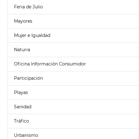
Feria de Julio
Mayores
Mujer e Igualdad
Naturia
Oficina Información Consumidor
Participación
Playas
Sanidad
Tráfico
Urbanismo