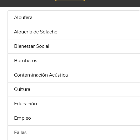
Albufera
Alquería de Solache
Bienestar Social
Bomberos
Contaminación Acústica
Cultura
Educación
Empleo
Fallas