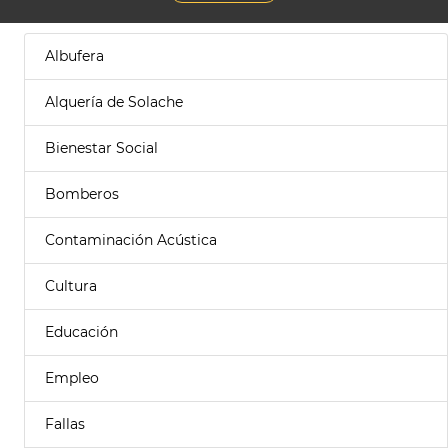
Albufera
Alquería de Solache
Bienestar Social
Bomberos
Contaminación Acústica
Cultura
Educación
Empleo
Fallas