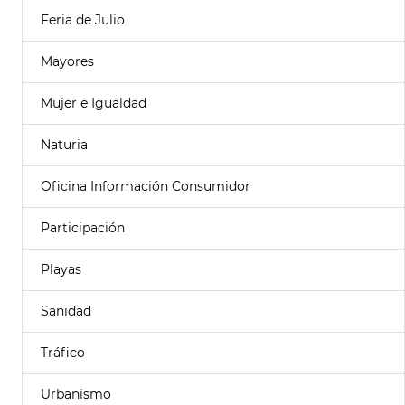
Feria de Julio
Mayores
Mujer e Igualdad
Naturia
Oficina Información Consumidor
Participación
Playas
Sanidad
Tráfico
Urbanismo