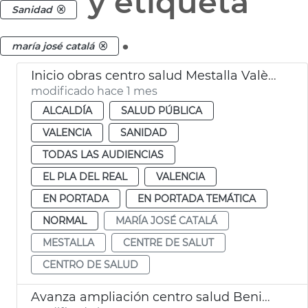
y etiqueta
Sanidad
.
maría josé catalá
Inicio obras centro salud Mestalla València
modificado hace 1 mes
ALCALDÍA
SALUD PÚBLICA
VALENCIA
SANIDAD
TODAS LAS AUDIENCIAS
EL PLA DEL REAL
VALENCIA
EN PORTADA
EN PORTADA TEMÁTICA
NORMAL
MARÍA JOSÉ CATALÁ
MESTALLA
CENTRE DE SALUT
CENTRO DE SALUD
Avanza ampliación centro salud Benimámet