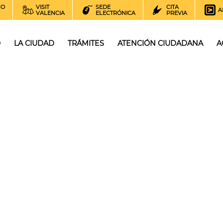
NO
VISIT
SEDE
CITA
A
VALENCIA
ELECTRÓNICA
PREVIA
O
LA CIUDAD
TRÁMITES
ATENCIÓN CIUDADANA
A