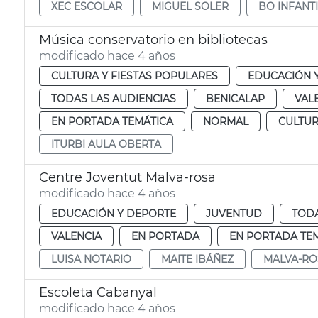
XEC ESCOLAR
MIGUEL SOLER
BO INFANTI
Música conservatorio en bibliotecas
modificado hace 4 años
CULTURA Y FIESTAS POPULARES
EDUCACIÓN 
TODAS LAS AUDIENCIAS
BENICALAP
VAL
EN PORTADA TEMÁTICA
NORMAL
CULTU
ITURBI AULA OBERTA
Centre Joventut Malva-rosa
modificado hace 4 años
EDUCACIÓN Y DEPORTE
JUVENTUD
TODA
VALENCIA
EN PORTADA
EN PORTADA TE
LUISA NOTARIO
MAITE IBÁÑEZ
MALVA-RO
Escoleta Cabanyal
modificado hace 4 años