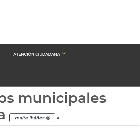
ATENCIÓN CIUDADANA
bs municipales
ta
.
maite ibáñez