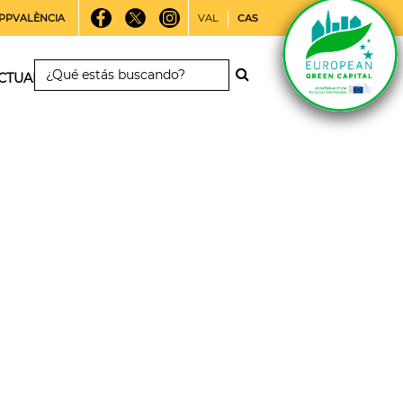
PPVALÈNCIA
VAL
CAS
CTUALIDAD