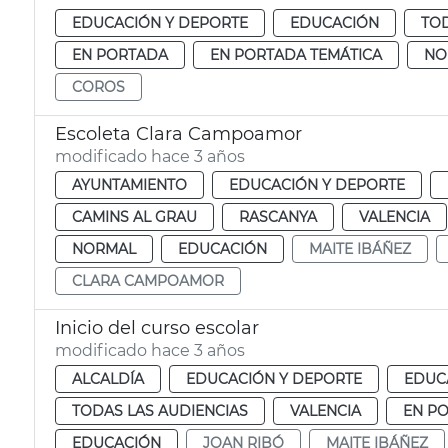
EDUCACIÓN Y DEPORTE
EDUCACIÓN
TOD
EN PORTADA
EN PORTADA TEMÁTICA
NO
COROS
Escoleta Clara Campoamor
modificado hace 3 años
AYUNTAMIENTO
EDUCACIÓN Y DEPORTE
CAMINS AL GRAU
RASCANYA
VALENCIA
NORMAL
EDUCACIÓN
MAITE IBÁÑEZ
CLARA CAMPOAMOR
Inicio del curso escolar
modificado hace 3 años
ALCALDÍA
EDUCACIÓN Y DEPORTE
EDUC
TODAS LAS AUDIENCIAS
VALENCIA
EN P
EDUCACIÓN
JOAN RIBÓ
MAITE IBÁÑEZ