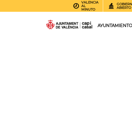
VALENCIA
GOBIER
AL
ABIERTO
MINUTO
AYUNTAMIENT