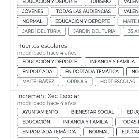
EDUCACIÓN Y DEPORTE
TURISMO
VALEN
JÓVENES
TODAS LAS AUDIENCIAS
VALEN
NORMAL
EDUCACIÓN Y DEPORTE
MAITE 
JARDÍ DEL TÚRIA
JARDÍN DEL TURIA
35 A
Huertos escolares
modificado hace 4 años
EDUCACIÓN Y DEPORTE
INFANCIA Y FAMILIA
EN PORTADA
EN PORTADA TEMÁTICA
NO
MAITE IBÁÑEZ
ORRIOLS
HORT ESCOLAR
Increment Xec Escolar
modificado hace 4 años
AYUNTAMIENTO
BIENESTAR SOCIAL
EDUC
EDUCACIÓN
INFANCIA Y FAMILIA
TODAS 
EN PORTADA TEMÁTICA
NORMAL
EDUCAC