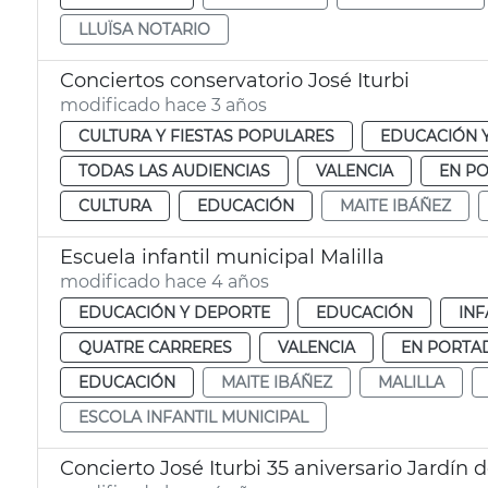
LLUÏSA NOTARIO
Conciertos conservatorio José Iturbi
modificado hace 3 años
CULTURA Y FIESTAS POPULARES
EDUCACIÓN 
TODAS LAS AUDIENCIAS
VALENCIA
EN P
CULTURA
EDUCACIÓN
MAITE IBÁÑEZ
Escuela infantil municipal Malilla
modificado hace 4 años
EDUCACIÓN Y DEPORTE
EDUCACIÓN
INF
QUATRE CARRERES
VALENCIA
EN PORTA
EDUCACIÓN
MAITE IBÁÑEZ
MALILLA
ESCOLA INFANTIL MUNICIPAL
Concierto José Iturbi 35 aniversario Jardín d