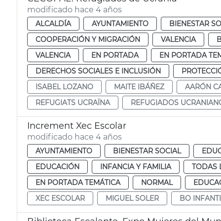
modificado hace 4 años
ALCALDÍA
AYUNTAMIENTO
BIENESTAR SO
COOPERACIÓN Y MIGRACIÓN
VALENCIA
B
VALENCIA
EN PORTADA
EN PORTADA TE
DERECHOS SOCIALES E INCLUSIÓN
PROTECCI
ISABEL LOZANO
MAITE IBÁÑEZ
AARÓN C
REFUGIATS UCRAÏNA
REFUGIADOS UCRANIAN
Increment Xec Escolar
modificado hace 4 años
AYUNTAMIENTO
BIENESTAR SOCIAL
EDUC
EDUCACIÓN
INFANCIA Y FAMILIA
TODAS 
EN PORTADA TEMÁTICA
NORMAL
EDUCAC
XEC ESCOLAR
MIGUEL SOLER
BO INFANTI