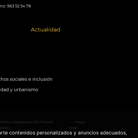
ono: 963 52 54 78
Actualidad
hos sociales e inclusión
idad y urbanismo
Política de
Agencia Antifraude
Mapa
ookies
Web
arte contenidos personalizados y anuncios adecuados,