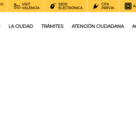
NO
VISIT
SEDE
CITA
A
VALENCIA
ELECTRÓNICA
PREVIA
O
LA CIUDAD
TRÁMITES
ATENCIÓN CIUDADANA
A