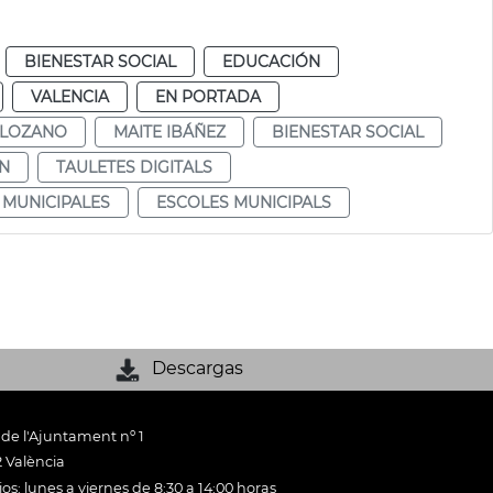
BIENESTAR SOCIAL
EDUCACIÓN
VALENCIA
EN PORTADA
 LOZANO
MAITE IBÁÑEZ
BIENESTAR SOCIAL
N
TAULETES DIGITALS
 MUNICIPALES
ESCOLES MUNICIPALS
Descargas
 de l'Ajuntament nº 1
 València
os: lunes a viernes de 8:30 a 14:00 horas