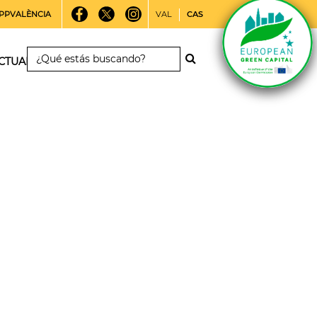
PPVALÈNCIA
VAL
CAS
CTUALIDAD