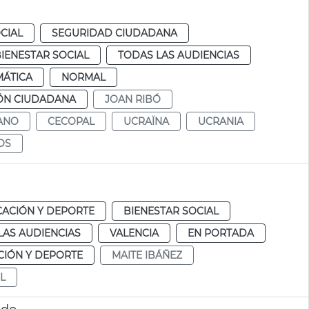
CIAL
SEGURIDAD CIUDADANA
IENESTAR SOCIAL
TODAS LAS AUDIENCIAS
MÁTICA
NORMAL
ÓN CIUDADANA
JOAN RIBÓ
ANO
CECOPAL
UCRAÏNA
UCRANIA
OS
ACIÓN Y DEPORTE
BIENESTAR SOCIAL
LAS AUDIENCIAS
VALENCIA
EN PORTADA
IÓN Y DEPORTE
MAITE IBÁÑEZ
L