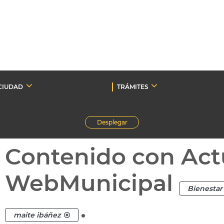
CIUDAD
TRÁMITES
Desplegar
Contenido con Act
WebMunicipal
Bienestar 
.
maite ibáñez