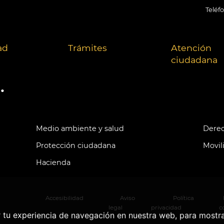
Teléf
ad
Trámites
Atención
ciudadana
.
Medio ambiente y salud
Derec
Protección ciudadana
Movil
Hacienda
Accesibilidad
Aviso
Política
legal
privacidad
c
r tu experiencia de navegación en nuestra web, para mostr