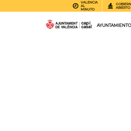
VALENCIA
GOBIER
AL
ABIERTO
MINUTO
AYUNTAMIENT