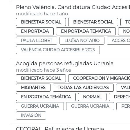
Pleno València. Candidatura Ciudad Accesi
modificado hace 1 año
BIENESTAR SOCIAL
BIENESTAR SOCIAL
T
EN PORTADA
EN PORTADA TEMÁTICA
NO
PAULA LLOBET
LLUÏSA NOTARIO
ACCES C
VALÈNCIA CIUDAD ACCESIBLE 2025
Acogida personas refugiadas Ucrania
modificado hace 3 años
BIENESTAR SOCIAL
COOPERACIÓN Y MIGRACI
MIGRANTES
TODAS LAS AUDIENCIAS
VAL
EN PORTADA TEMÁTICA
NORMAL
DERECH
GUERRA UCRAÏNA
GUERRA UCRANIA
PER
INVASIÓN
CECOPAL. Refugiados de Ucrania