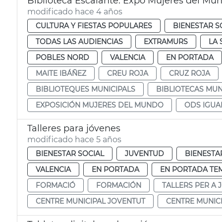
Biblioteca Escalante. Expo Mujeres del Mu
modificado hace 4 años
CULTURA Y FIESTAS POPULARES
BIENESTAR S
TODAS LAS AUDIENCIAS
EXTRAMURS
LA 
POBLES NORD
VALENCIA
EN PORTADA
MAITE IBÁÑEZ
CREU ROJA
CRUZ ROJA
BIBLIOTEQUES MUNICIPALS
BIBLIOTECAS MUN
EXPOSICIÓN MUJERES DEL MUNDO
ODS IGUA
Talleres para jóvenes
modificado hace 5 años
BIENESTAR SOCIAL
JUVENTUD
BIENESTA
VALENCIA
EN PORTADA
EN PORTADA TE
FORMACIÓ
FORMACIÓN
TALLERS PER A 
CENTRE MUNICIPAL JOVENTUT
CENTRE MUNIC