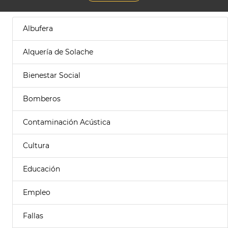
Albufera
Alquería de Solache
Bienestar Social
Bomberos
Contaminación Acústica
Cultura
Educación
Empleo
Fallas