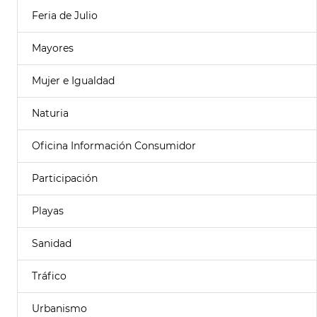
Feria de Julio
Mayores
Mujer e Igualdad
Naturia
Oficina Información Consumidor
Participación
Playas
Sanidad
Tráfico
Urbanismo