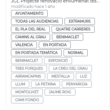
JGL Projecte renovació enllumenat districtes València
modificado hace 1 año
AYUNTAMIENTO
TODAS LAS AUDIENCIAS
EXTRAMURS
EL PLA DEL REAL
QUATRE CARRERES
CAMINS AL GRAU
BENIMACLET
VALENCIA
EN PORTADA
EN PORTADA TEMÁTICA
NORMAL
BENIMACLET
EXPOSICIÓ
TRES FORQUES
LA CREU DEL GRAU
ARRANCAPINS
MESTALLA
LUZ
LLUM
LA PETXINA
PENYAROJA
MONTOLIVET
JAUME ROIG
CAMI FONDO