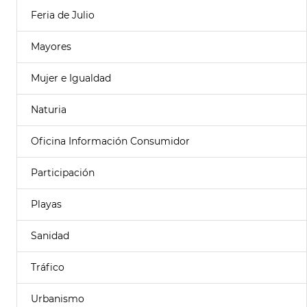
Feria de Julio
Mayores
Mujer e Igualdad
Naturia
Oficina Información Consumidor
Participación
Playas
Sanidad
Tráfico
Urbanismo