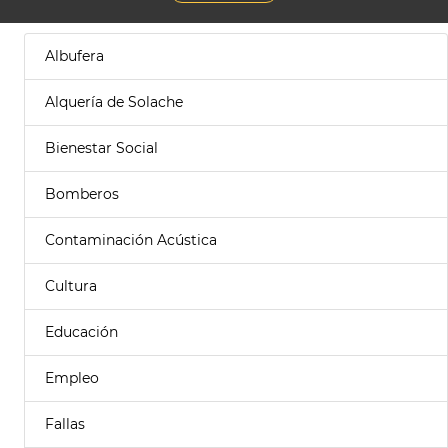
Albufera
Alquería de Solache
Bienestar Social
Bomberos
Contaminación Acústica
Cultura
Educación
Empleo
Fallas