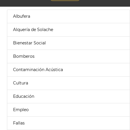
Albufera
Alquería de Solache
Bienestar Social
Bomberos
Contaminación Acústica
Cultura
Educación
Empleo
Fallas