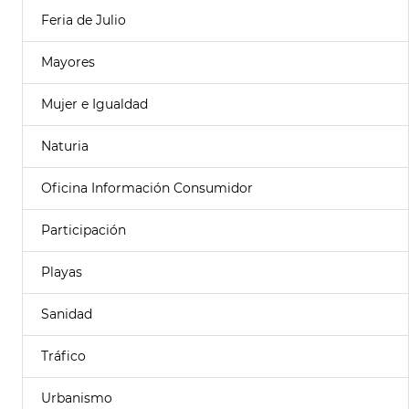
Feria de Julio
Mayores
Mujer e Igualdad
Naturia
Oficina Información Consumidor
Participación
Playas
Sanidad
Tráfico
Urbanismo