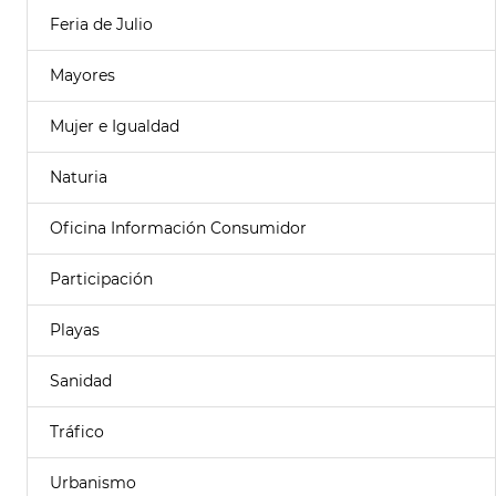
Feria de Julio
Mayores
Mujer e Igualdad
Naturia
Oficina Información Consumidor
Participación
Playas
Sanidad
Tráfico
Urbanismo