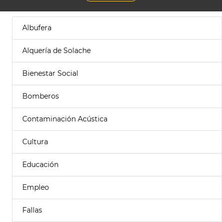
Albufera
Alquería de Solache
Bienestar Social
Bomberos
Contaminación Acústica
Cultura
Educación
Empleo
Fallas