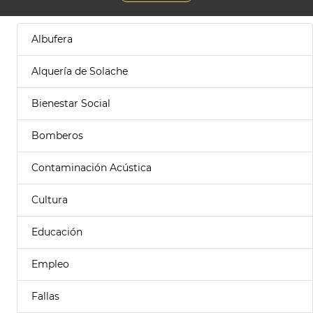
Albufera
Alquería de Solache
Bienestar Social
Bomberos
Contaminación Acústica
Cultura
Educación
Empleo
Fallas