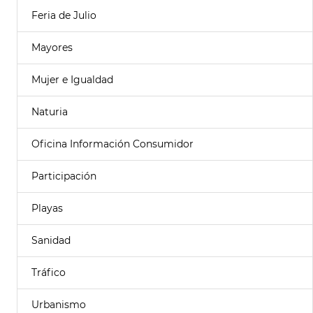
Feria de Julio
Mayores
Mujer e Igualdad
Naturia
Oficina Información Consumidor
Participación
Playas
Sanidad
Tráfico
Urbanismo