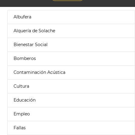
Albufera
Alquería de Solache
Bienestar Social
Bomberos
Contaminación Acústica
Cultura
Educación
Empleo
Fallas