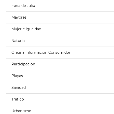
Feria de Julio
Mayores
Mujer e Igualdad
Naturia
Oficina Información Consumidor
Participación
Playas
Sanidad
Tráfico
Urbanismo