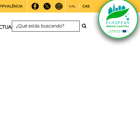
PPVALÈNCIA
VAL
CAS
CTUALIDAD