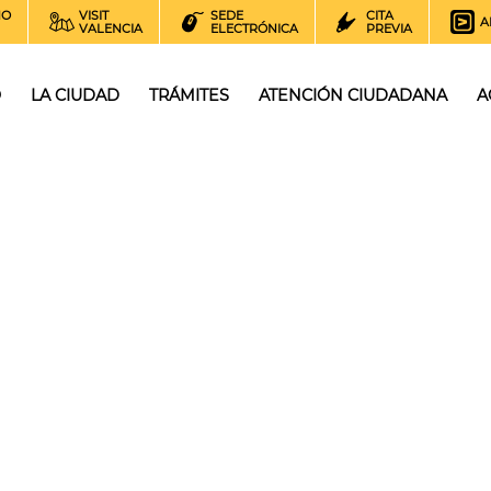
NO
VISIT
SEDE
CITA
A
VALENCIA
ELECTRÓNICA
PREVIA
O
LA CIUDAD
TRÁMITES
ATENCIÓN CIUDADANA
A