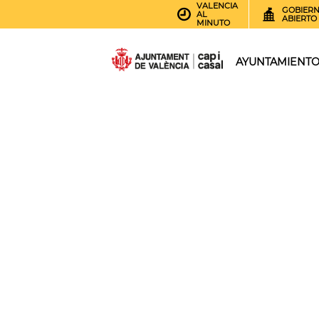
VALENCIA
GOBIER
AL
ABIERTO
MINUTO
AYUNTAMIENT