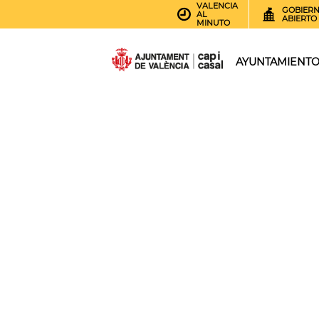
VALENCIA
GOBIER
AL
ABIERTO
MINUTO
AYUNTAMIENT