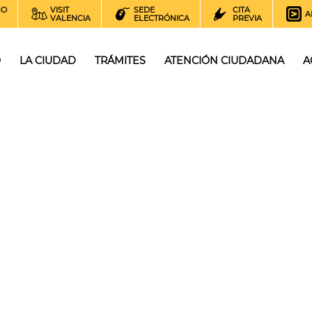
NO
VISIT
SEDE
CITA
A
VALENCIA
ELECTRÓNICA
PREVIA
O
LA CIUDAD
TRÁMITES
ATENCIÓN CIUDADANA
A