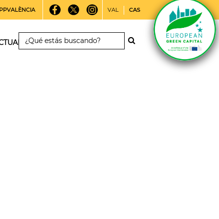
PPVALÈNCIA
VAL
CAS
CTUALIDAD