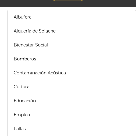
Albufera
Alquería de Solache
Bienestar Social
Bomberos
Contaminación Acústica
Cultura
Educación
Empleo
Fallas