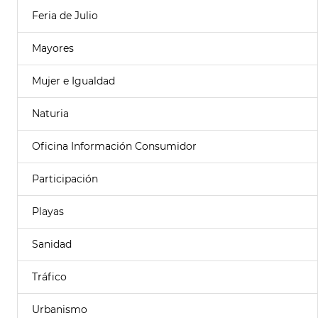
Feria de Julio
Mayores
Mujer e Igualdad
Naturia
Oficina Información Consumidor
Participación
Playas
Sanidad
Tráfico
Urbanismo