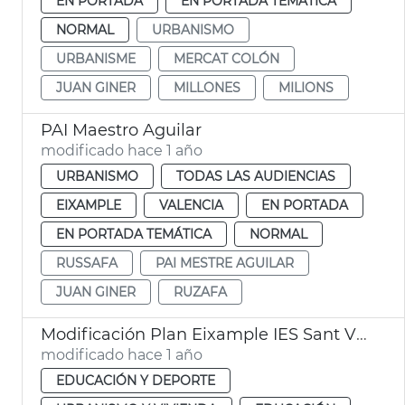
EN PORTADA
EN PORTADA TEMÁTICA
NORMAL
URBANISMO
URBANISME
MERCAT COLÓN
JUAN GINER
MILLONES
MILIONS
PAI Maestro Aguilar
modificado hace 1 año
URBANISMO
TODAS LAS AUDIENCIAS
EIXAMPLE
VALENCIA
EN PORTADA
EN PORTADA TEMÁTICA
NORMAL
RUSSAFA
PAI MESTRE AGUILAR
JUAN GINER
RUZAFA
Modificación Plan Eixample IES Sant Vicente Ferrer València
modificado hace 1 año
EDUCACIÓN Y DEPORTE