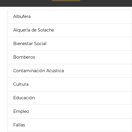
Albufera
Alquería de Solache
Bienestar Social
Bomberos
Contaminación Acústica
Cultura
Educación
Empleo
Fallas