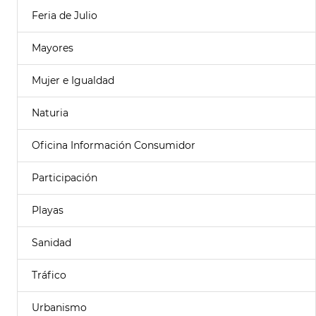
Feria de Julio
Mayores
Mujer e Igualdad
Naturia
Oficina Información Consumidor
Participación
Playas
Sanidad
Tráfico
Urbanismo