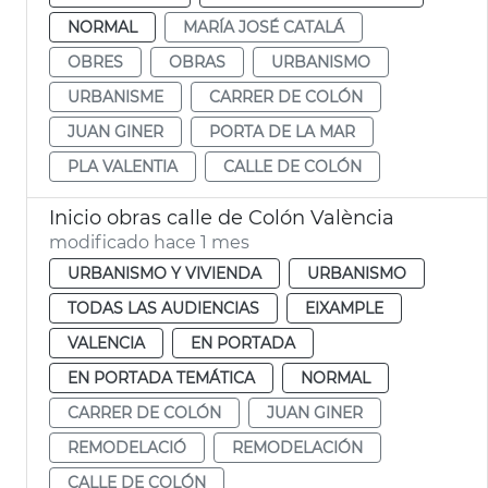
NORMAL
MARÍA JOSÉ CATALÁ
OBRES
OBRAS
URBANISMO
URBANISME
CARRER DE COLÓN
JUAN GINER
PORTA DE LA MAR
PLA VALENTIA
CALLE DE COLÓN
Inicio obras calle de Colón València
modificado hace 1 mes
URBANISMO Y VIVIENDA
URBANISMO
TODAS LAS AUDIENCIAS
EIXAMPLE
VALENCIA
EN PORTADA
EN PORTADA TEMÁTICA
NORMAL
CARRER DE COLÓN
JUAN GINER
REMODELACIÓ
REMODELACIÓN
CALLE DE COLÓN