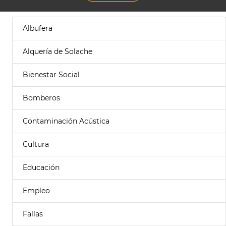
Albufera
Alquería de Solache
Bienestar Social
Bomberos
Contaminación Acústica
Cultura
Educación
Empleo
Fallas