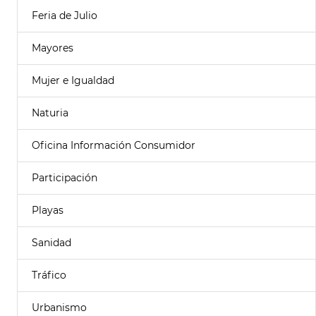
Feria de Julio
Mayores
Mujer e Igualdad
Naturia
Oficina Información Consumidor
Participación
Playas
Sanidad
Tráfico
Urbanismo