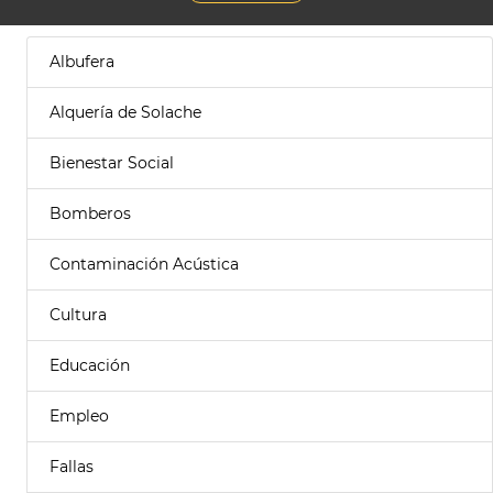
Albufera
Alquería de Solache
Bienestar Social
Bomberos
Contaminación Acústica
Cultura
Educación
Empleo
Fallas