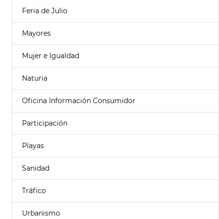
Feria de Julio
Mayores
Mujer e Igualdad
Naturia
Oficina Información Consumidor
Participación
Playas
Sanidad
Tráfico
Urbanismo