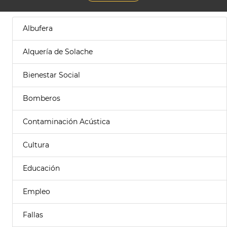
Albufera
Alquería de Solache
Bienestar Social
Bomberos
Contaminación Acústica
Cultura
Educación
Empleo
Fallas