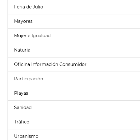
Feria de Julio
Mayores
Mujer e Igualdad
Naturia
Oficina Información Consumidor
Participación
Playas
Sanidad
Tráfico
Urbanismo