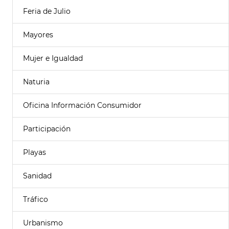
Feria de Julio
Mayores
Mujer e Igualdad
Naturia
Oficina Información Consumidor
Participación
Playas
Sanidad
Tráfico
Urbanismo