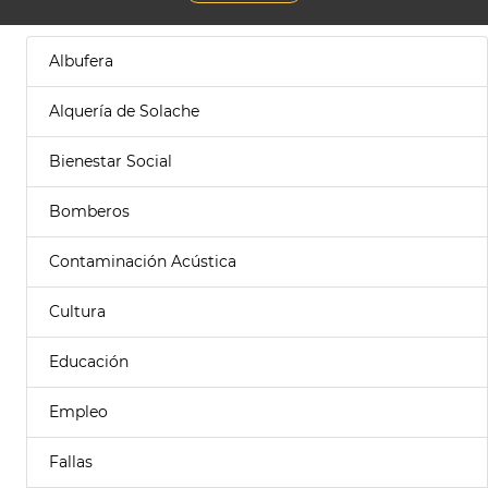
Albufera
Alquería de Solache
Bienestar Social
Bomberos
Contaminación Acústica
Cultura
Educación
Empleo
Fallas