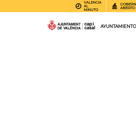
VALENCIA
GOBIER
AL
ABIERTO
MINUTO
AYUNTAMIENT