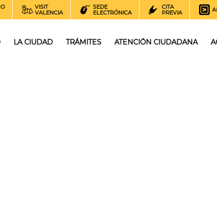
NO
VISIT
SEDE
CITA
A
VALENCIA
ELECTRÓNICA
PREVIA
O
LA CIUDAD
TRÁMITES
ATENCIÓN CIUDADANA
A