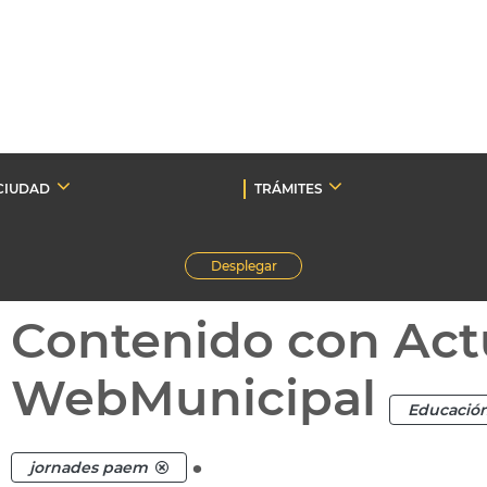
CIUDAD
TRÁMITES
Desplegar
Contenido con Act
WebMunicipal
Educació
.
jornades paem