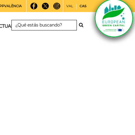
PPVALÈNCIA
VAL
CAS
CTUALIDAD