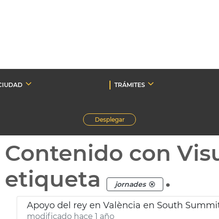
CIUDAD
TRÁMITES
Desplegar
Contenido con Vis
etiqueta
.
jornades
Apoyo del rey en València en South Summi
modificado hace 1 año