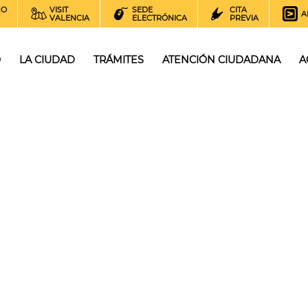
NO
VISIT
SEDE
CITA
A
VALENCIA
ELECTRÓNICA
PREVIA
O
LA CIUDAD
TRÁMITES
ATENCIÓN CIUDADANA
A