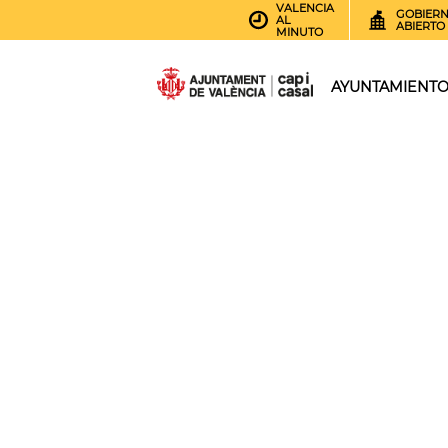
VALENCIA
GOBIER
AL
ABIERTO
MINUTO
AYUNTAMIENT