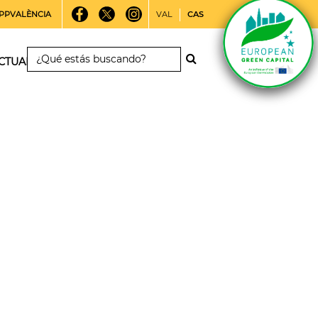
PPVALÈNCIA
VAL
CAS
CTUALIDAD