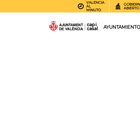
VALENCIA
GOBIER
AL
ABIERTO
MINUTO
AYUNTAMIENT