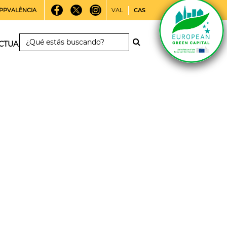
PPVALÈNCIA
VAL
CAS
CTUALIDAD