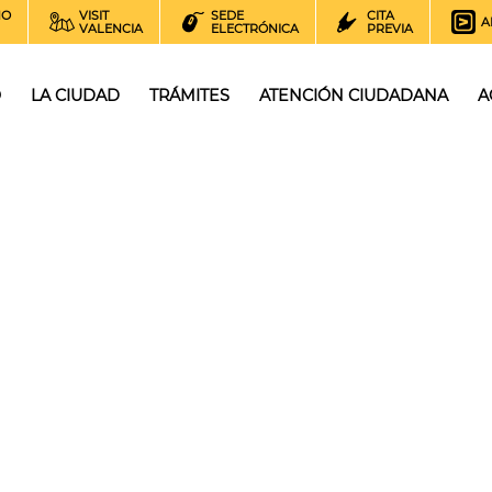
NO
VISIT
SEDE
CITA
A
VALENCIA
ELECTRÓNICA
PREVIA
O
LA CIUDAD
TRÁMITES
ATENCIÓN CIUDADANA
A