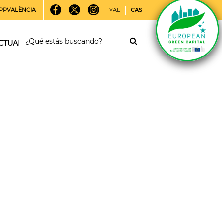
PPVALÈNCIA
VAL
CAS
CTUALIDAD