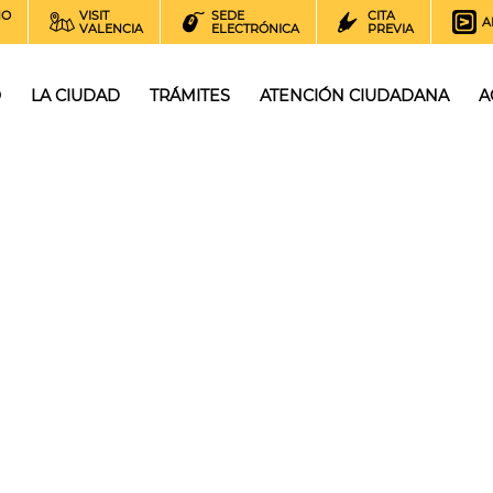
NO
VISIT
SEDE
CITA
A
VALENCIA
ELECTRÓNICA
PREVIA
O
LA CIUDAD
TRÁMITES
ATENCIÓN CIUDADANA
A