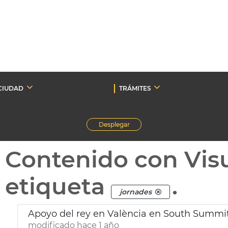
CIUDAD
TRÁMITES
Desplegar
Contenido con Vis
etiqueta
.
jornades
Apoyo del rey en València en South Summi
modificado hace 1 año