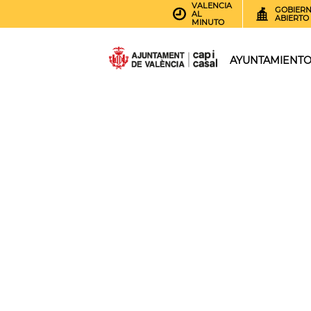
VALENCIA
GOBIER
AL
ABIERTO
MINUTO
AYUNTAMIENT