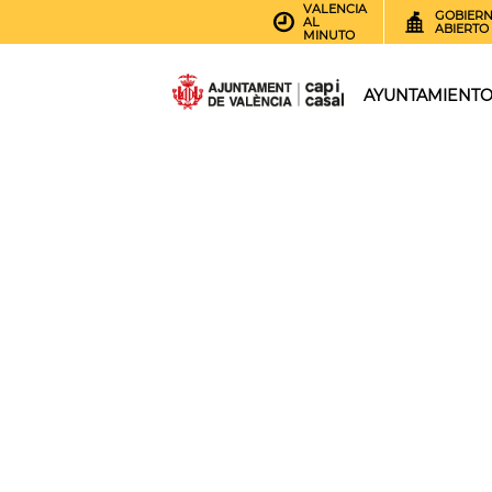
VALENCIA
GOBIER
AL
ABIERTO
MINUTO
AYUNTAMIENT