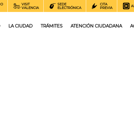
NO
VISIT
SEDE
CITA
A
VALENCIA
ELECTRÓNICA
PREVIA
O
LA CIUDAD
TRÁMITES
ATENCIÓN CIUDADANA
A