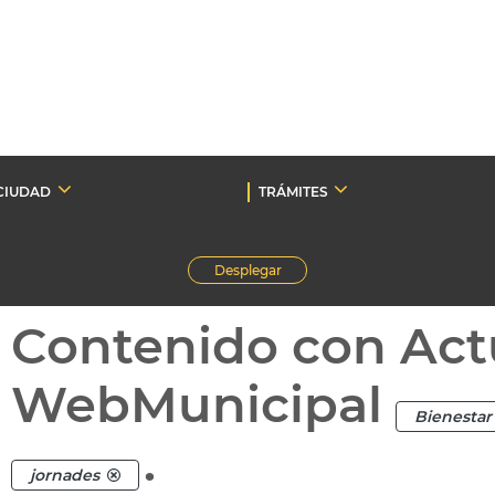
CIUDAD
TRÁMITES
Desplegar
Contenido con Act
WebMunicipal
Bienestar 
.
jornades