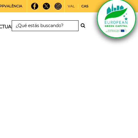
PPVALÈNCIA
VAL
CAS
CTUALIDAD