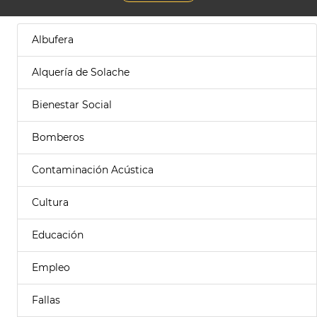
Albufera
Alquería de Solache
Bienestar Social
Bomberos
Contaminación Acústica
Cultura
Educación
Empleo
Fallas