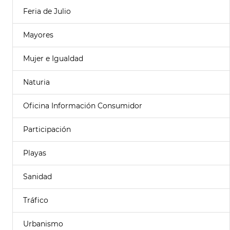
Feria de Julio
Mayores
Mujer e Igualdad
Naturia
Oficina Información Consumidor
Participación
Playas
Sanidad
Tráfico
Urbanismo