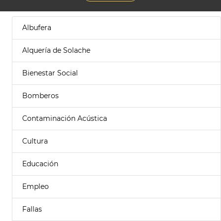
Albufera
Alquería de Solache
Bienestar Social
Bomberos
Contaminación Acústica
Cultura
Educación
Empleo
Fallas