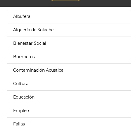
Albufera
Alquería de Solache
Bienestar Social
Bomberos
Contaminación Acústica
Cultura
Educación
Empleo
Fallas