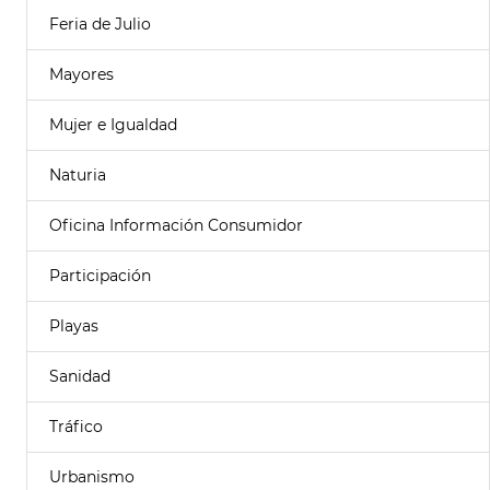
Feria de Julio
Mayores
Mujer e Igualdad
Naturia
Oficina Información Consumidor
Participación
Playas
Sanidad
Tráfico
Urbanismo