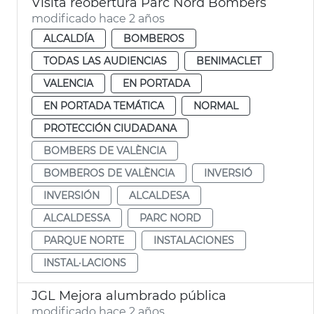
Visita reobertura Parc Nord Bombers
modificado hace 2 años
ALCALDÍA
BOMBEROS
TODAS LAS AUDIENCIAS
BENIMACLET
VALENCIA
EN PORTADA
EN PORTADA TEMÁTICA
NORMAL
PROTECCIÓN CIUDADANA
BOMBERS DE VALÈNCIA
BOMBEROS DE VALÈNCIA
INVERSIÓ
INVERSIÓN
ALCALDESA
ALCALDESSA
PARC NORD
PARQUE NORTE
INSTALACIONES
INSTAL·LACIONS
JGL Mejora alumbrado pública
modificado hace 2 años