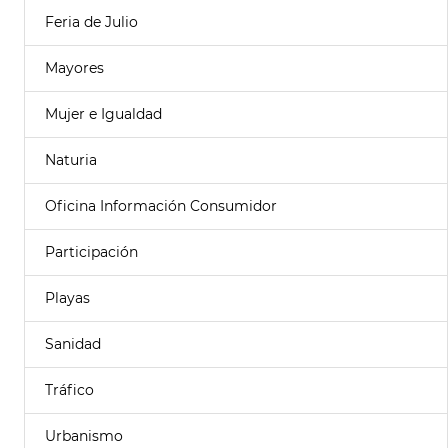
Feria de Julio
Mayores
Mujer e Igualdad
Naturia
Oficina Información Consumidor
Participación
Playas
Sanidad
Tráfico
Urbanismo