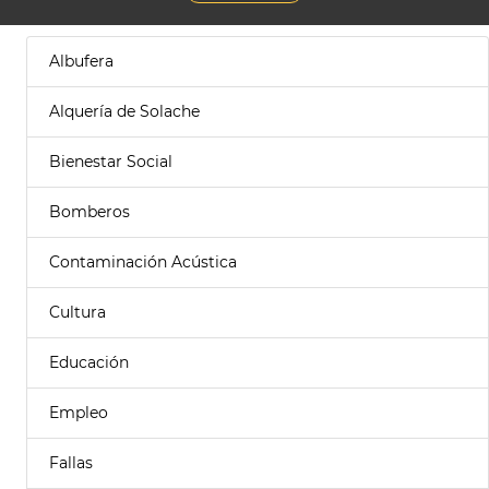
Albufera
Alquería de Solache
Bienestar Social
Bomberos
Contaminación Acústica
Cultura
Educación
Empleo
Fallas