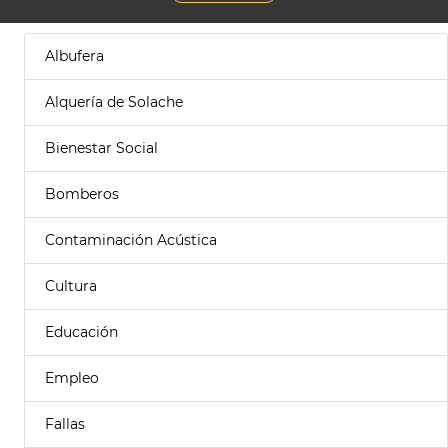
Albufera
Alquería de Solache
Bienestar Social
Bomberos
Contaminación Acústica
Cultura
Educación
Empleo
Fallas