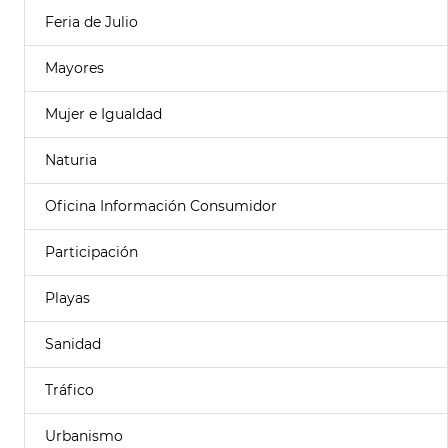
Feria de Julio
Mayores
Mujer e Igualdad
Naturia
Oficina Información Consumidor
Participación
Playas
Sanidad
Tráfico
Urbanismo