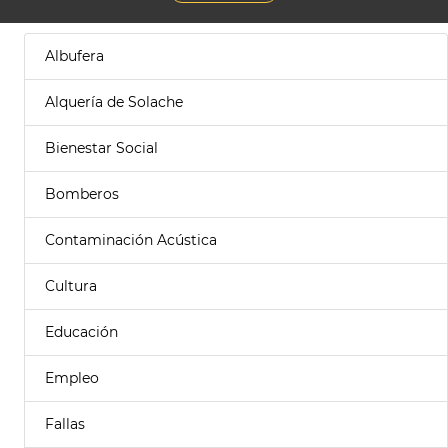
Albufera
Alquería de Solache
Bienestar Social
Bomberos
Contaminación Acústica
Cultura
Educación
Empleo
Fallas