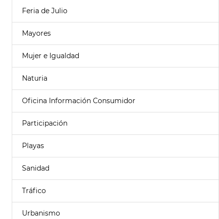
Feria de Julio
Mayores
Mujer e Igualdad
Naturia
Oficina Información Consumidor
Participación
Playas
Sanidad
Tráfico
Urbanismo