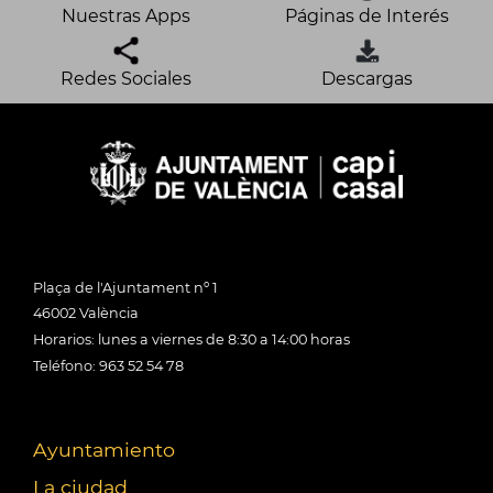
Nuestras Apps
Páginas de Interés
Redes Sociales
Descargas
Plaça de l'Ajuntament nº 1
46002 València
Horarios: lunes a viernes de 8:30 a 14:00 horas
Teléfono: 963 52 54 78
Ayuntamiento
La ciudad