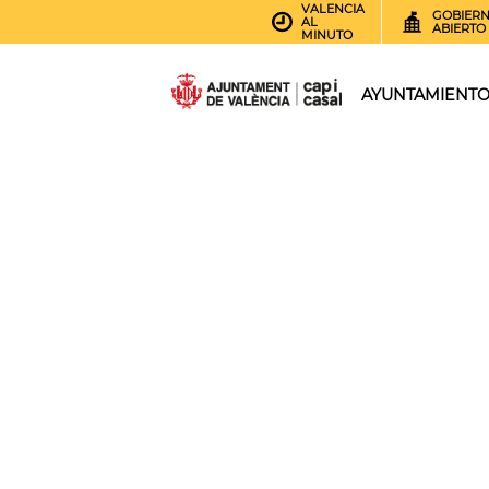
VALENCIA
GOBIER
AL
ABIERTO
MINUTO
AYUNTAMIENT