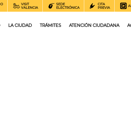
NO
VISIT
SEDE
CITA
A
VALENCIA
ELECTRÓNICA
PREVIA
O
LA CIUDAD
TRÁMITES
ATENCIÓN CIUDADANA
A