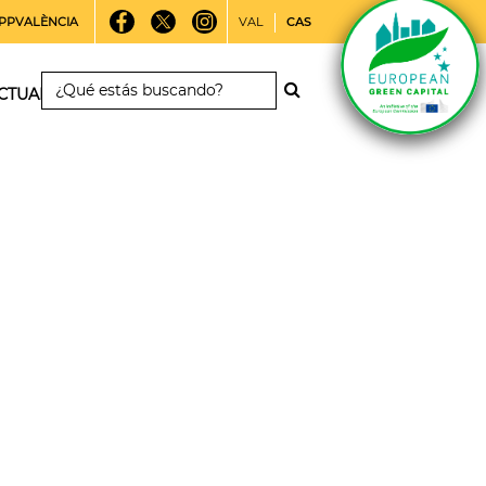
PPVALÈNCIA
VAL
CAS
CTUALIDAD