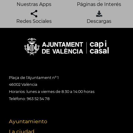
Nuestras Apps
Páginas de Interés
Redes Sociales
Descargas
Plaça de l'Ajuntament nº 1
46002 València
Horarios: lunes a viernes de 8:30 a 14:00 horas
Teléfono: 963 52 54 78
Ayuntamiento
La ciudad