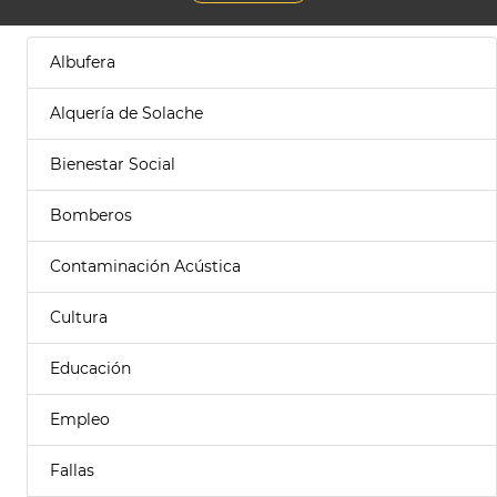
Albufera
Alquería de Solache
Bienestar Social
Bomberos
Contaminación Acústica
Cultura
Educación
Empleo
Fallas