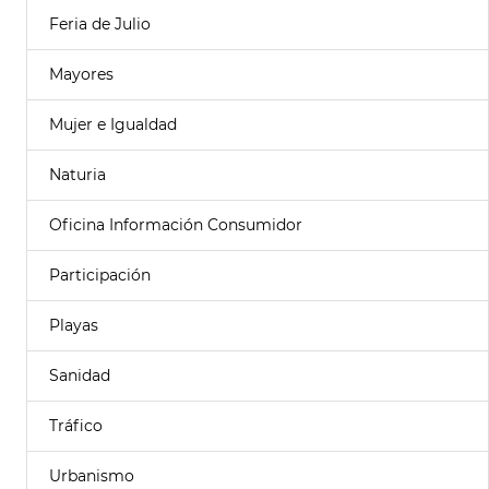
Feria de Julio
Mayores
Mujer e Igualdad
Naturia
Oficina Información Consumidor
Participación
Playas
Sanidad
Tráfico
Urbanismo