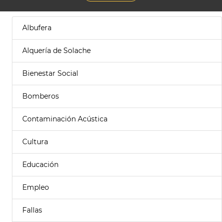
Albufera
Alquería de Solache
Bienestar Social
Bomberos
Contaminación Acústica
Cultura
Educación
Empleo
Fallas