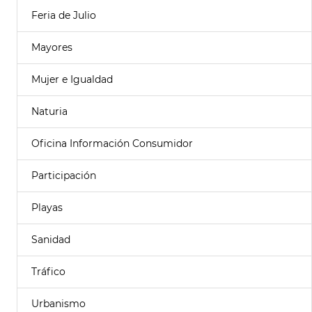
Feria de Julio
Mayores
Mujer e Igualdad
Naturia
Oficina Información Consumidor
Participación
Playas
Sanidad
Tráfico
Urbanismo