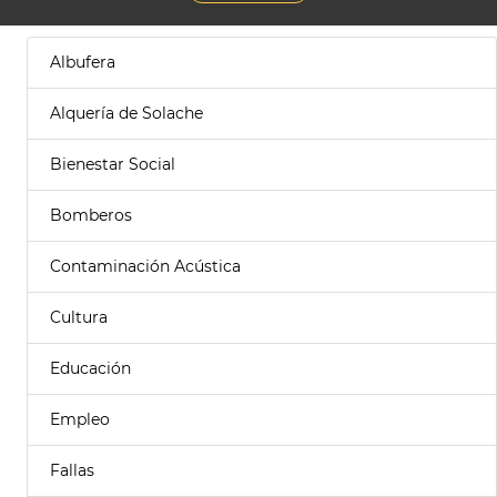
Albufera
Alquería de Solache
Bienestar Social
Bomberos
Contaminación Acústica
Cultura
Educación
Empleo
Fallas