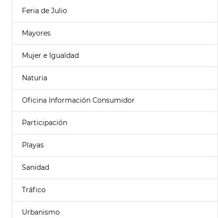
Feria de Julio
Mayores
Mujer e Igualdad
Naturia
Oficina Información Consumidor
Participación
Playas
Sanidad
Tráfico
Urbanismo