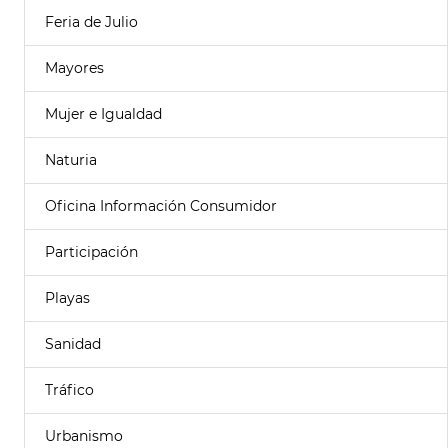
Feria de Julio
Mayores
Mujer e Igualdad
Naturia
Oficina Información Consumidor
Participación
Playas
Sanidad
Tráfico
Urbanismo