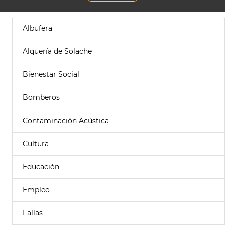
Albufera
Alquería de Solache
Bienestar Social
Bomberos
Contaminación Acústica
Cultura
Educación
Empleo
Fallas