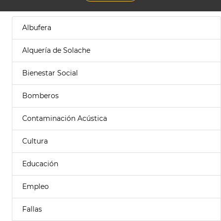
Albufera
Alquería de Solache
Bienestar Social
Bomberos
Contaminación Acústica
Cultura
Educación
Empleo
Fallas