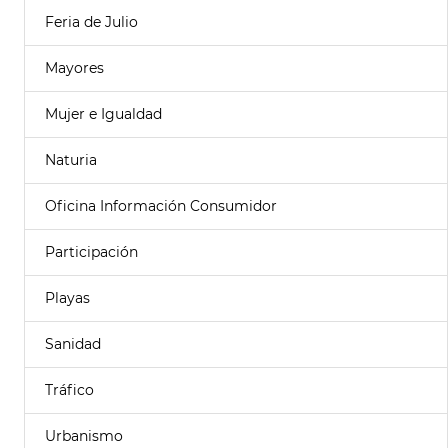
Feria de Julio
Mayores
Mujer e Igualdad
Naturia
Oficina Información Consumidor
Participación
Playas
Sanidad
Tráfico
Urbanismo