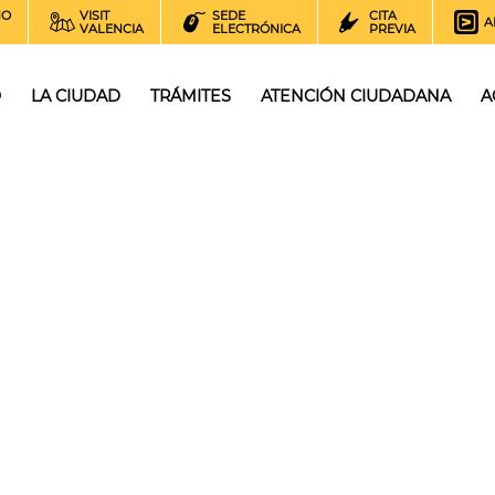
NO
VISIT
SEDE
CITA
A
VALENCIA
ELECTRÓNICA
PREVIA
O
LA CIUDAD
TRÁMITES
ATENCIÓN CIUDADANA
A