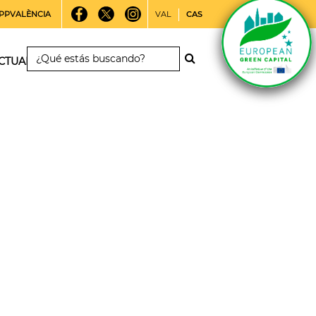
PPVALÈNCIA
VAL
CAS
CTUALIDAD