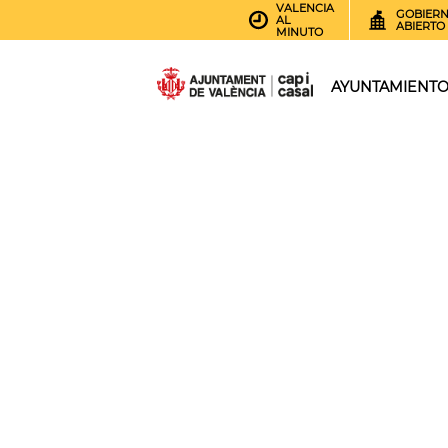
VALENCIA
GOBIER
AL
ABIERTO
MINUTO
AYUNTAMIENT