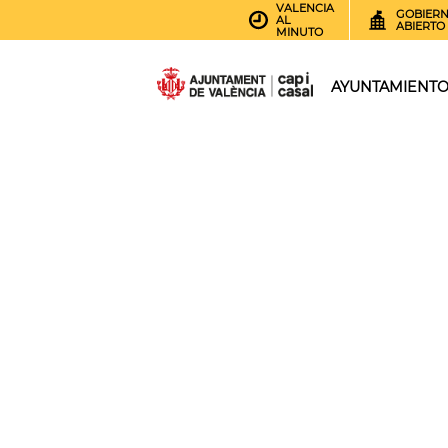
VALENCIA
GOBIER
AL
ABIERTO
MINUTO
AYUNTAMIENT