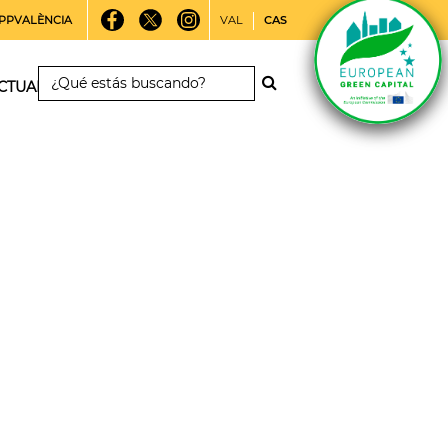
PPVALÈNCIA
VAL
CAS
CTUALIDAD