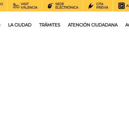
NO
VISIT
SEDE
CITA
A
VALENCIA
ELECTRÓNICA
PREVIA
O
LA CIUDAD
TRÁMITES
ATENCIÓN CIUDADANA
A