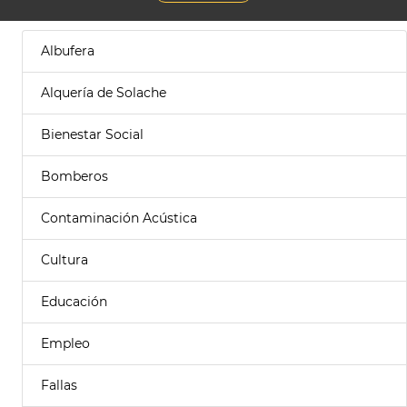
Albufera
Alquería de Solache
Bienestar Social
Bomberos
Contaminación Acústica
Cultura
Educación
Empleo
Fallas