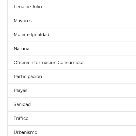
Feria de Julio
Mayores
Mujer e Igualdad
Naturia
Oficina Información Consumidor
Participación
Playas
Sanidad
Tráfico
Urbanismo