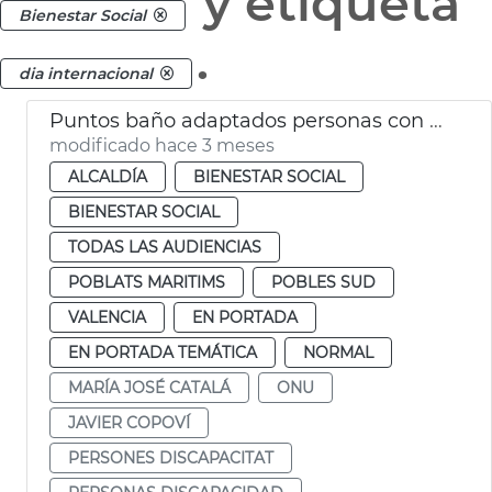
y etiqueta
Bienestar Social
.
dia internacional
Puntos baño adaptados personas con parálisis cerebral València
modificado hace 3 meses
ALCALDÍA
BIENESTAR SOCIAL
BIENESTAR SOCIAL
TODAS LAS AUDIENCIAS
POBLATS MARITIMS
POBLES SUD
VALENCIA
EN PORTADA
EN PORTADA TEMÁTICA
NORMAL
MARÍA JOSÉ CATALÁ
ONU
JAVIER COPOVÍ
PERSONES DISCAPACITAT