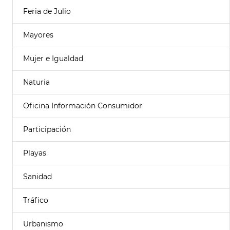
Feria de Julio
Mayores
Mujer e Igualdad
Naturia
Oficina Información Consumidor
Participación
Playas
Sanidad
Tráfico
Urbanismo