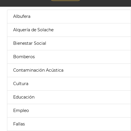
Albufera
Alquería de Solache
Bienestar Social
Bomberos
Contaminación Acústica
Cultura
Educación
Empleo
Fallas