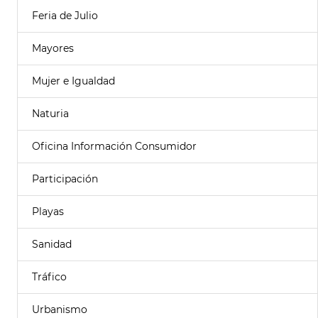
Feria de Julio
Mayores
Mujer e Igualdad
Naturia
Oficina Información Consumidor
Participación
Playas
Sanidad
Tráfico
Urbanismo