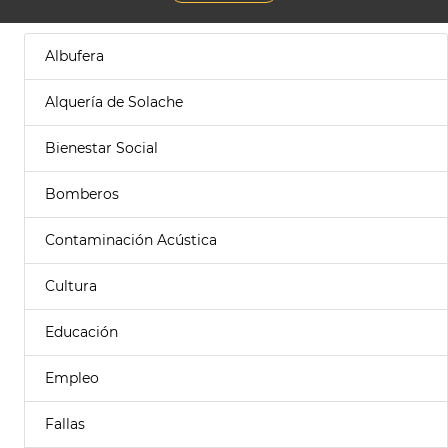
Albufera
Alquería de Solache
Bienestar Social
Bomberos
Contaminación Acústica
Cultura
Educación
Empleo
Fallas