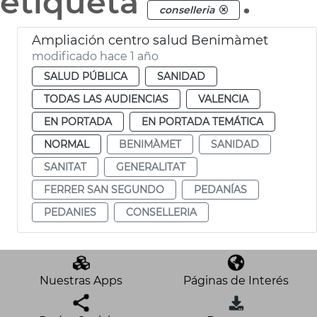
etiqueta
.
conselleria
Ampliación centro salud Benimàmet
modificado hace 1 año
SALUD PÚBLICA
SANIDAD
TODAS LAS AUDIENCIAS
VALENCIA
EN PORTADA
EN PORTADA TEMÁTICA
NORMAL
BENIMÀMET
SANIDAD
SANITAT
GENERALITAT
FERRER SAN SEGUNDO
PEDANÍAS
PEDANIES
CONSELLERIA
Nuestras Apps
Páginas de Interés