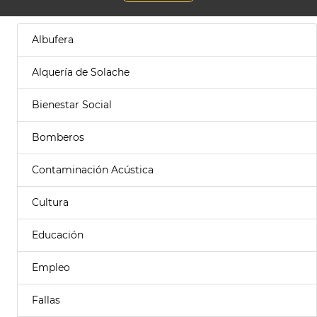
Albufera
Alquería de Solache
Bienestar Social
Bomberos
Contaminación Acústica
Cultura
Educación
Empleo
Fallas