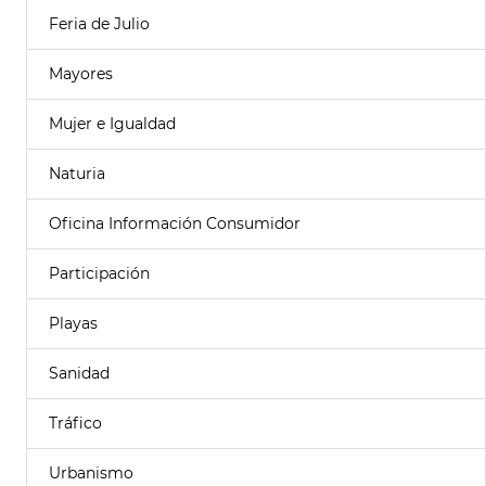
Feria de Julio
Mayores
Mujer e Igualdad
Naturia
Oficina Información Consumidor
Participación
Playas
Sanidad
Tráfico
Urbanismo