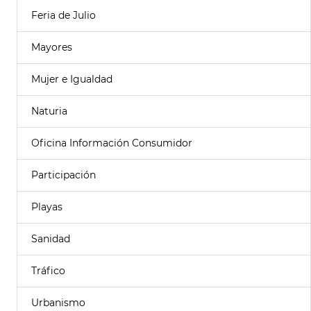
Feria de Julio
Mayores
Mujer e Igualdad
Naturia
Oficina Información Consumidor
Participación
Playas
Sanidad
Tráfico
Urbanismo