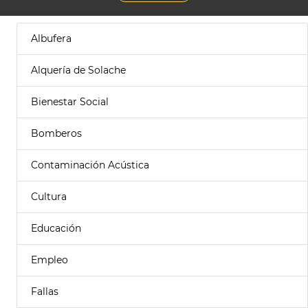
Albufera
Alquería de Solache
Bienestar Social
Bomberos
Contaminación Acústica
Cultura
Educación
Empleo
Fallas