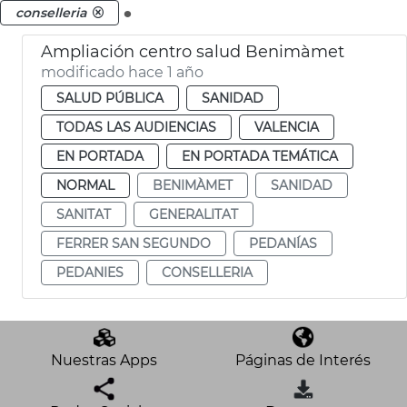
.
conselleria
Ampliación centro salud Benimàmet
modificado hace 1 año
SALUD PÚBLICA
SANIDAD
TODAS LAS AUDIENCIAS
VALENCIA
EN PORTADA
EN PORTADA TEMÁTICA
NORMAL
BENIMÀMET
SANIDAD
SANITAT
GENERALITAT
FERRER SAN SEGUNDO
PEDANÍAS
PEDANIES
CONSELLERIA
Nuestras Apps
Páginas de Interés