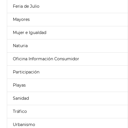
Feria de Julio
Mayores
Mujer e Igualdad
Naturia
Oficina Información Consumidor
Participación
Playas
Sanidad
Tráfico
Urbanismo