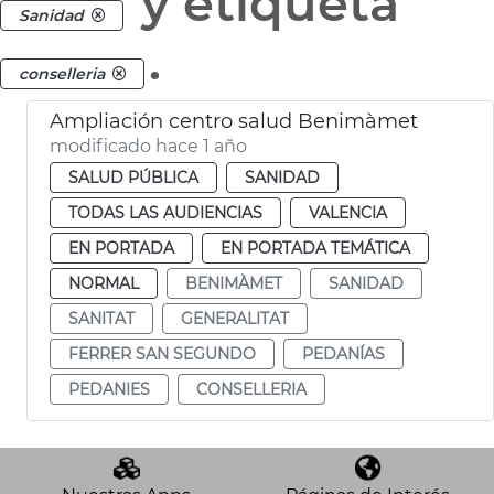
y etiqueta
Sanidad
.
conselleria
Ampliación centro salud Benimàmet
modificado hace 1 año
SALUD PÚBLICA
SANIDAD
TODAS LAS AUDIENCIAS
VALENCIA
EN PORTADA
EN PORTADA TEMÁTICA
NORMAL
BENIMÀMET
SANIDAD
SANITAT
GENERALITAT
FERRER SAN SEGUNDO
PEDANÍAS
PEDANIES
CONSELLERIA