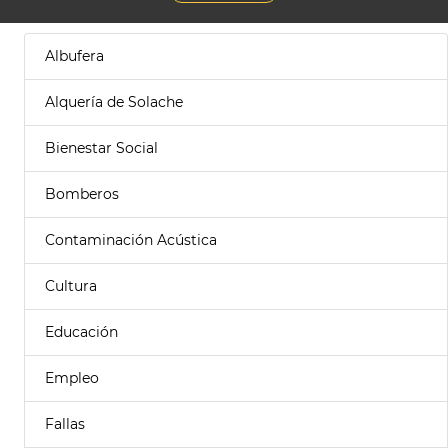
Albufera
Alquería de Solache
Bienestar Social
Bomberos
Contaminación Acústica
Cultura
Educación
Empleo
Fallas