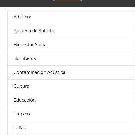
Albufera
Alquería de Solache
Bienestar Social
Bomberos
Contaminación Acústica
Cultura
Educación
Empleo
Fallas