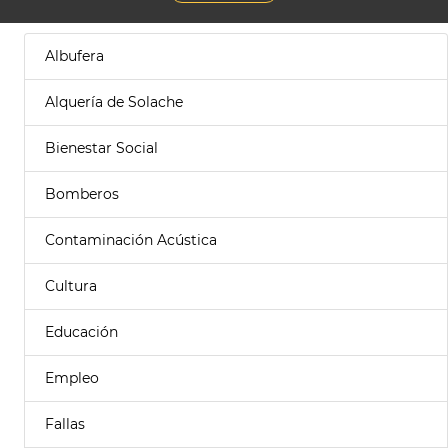
Albufera
Alquería de Solache
Bienestar Social
Bomberos
Contaminación Acústica
Cultura
Educación
Empleo
Fallas