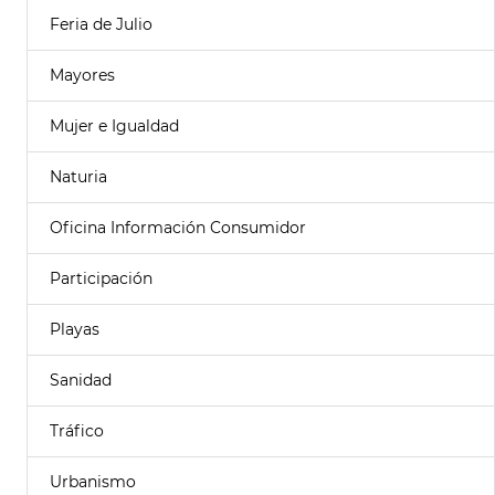
Feria de Julio
Mayores
Mujer e Igualdad
Naturia
Oficina Información Consumidor
Participación
Playas
Sanidad
Tráfico
Urbanismo