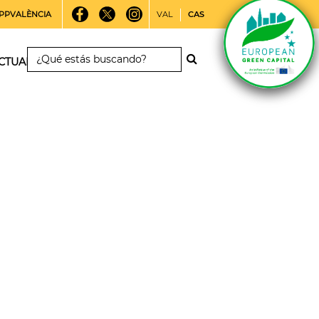
PPVALÈNCIA
VAL
CAS
CTUALIDAD