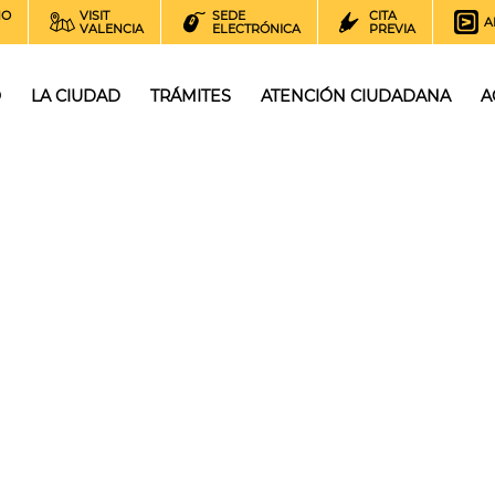
NO
VISIT
SEDE
CITA
A
VALENCIA
ELECTRÓNICA
PREVIA
O
LA CIUDAD
TRÁMITES
ATENCIÓN CIUDADANA
A