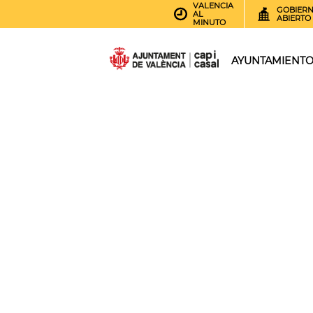
VALENCIA
GOBIER
AL
ABIERTO
MINUTO
AYUNTAMIENT