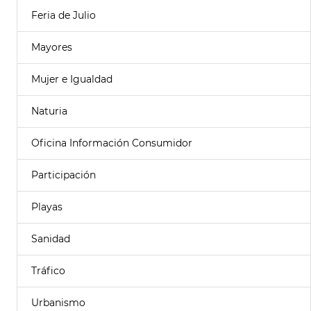
Feria de Julio
Mayores
Mujer e Igualdad
Naturia
Oficina Información Consumidor
Participación
Playas
Sanidad
Tráfico
Urbanismo