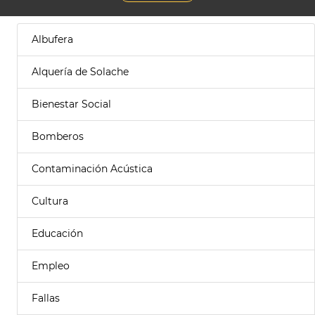
Albufera
Alquería de Solache
Bienestar Social
Bomberos
Contaminación Acústica
Cultura
Educación
Empleo
Fallas